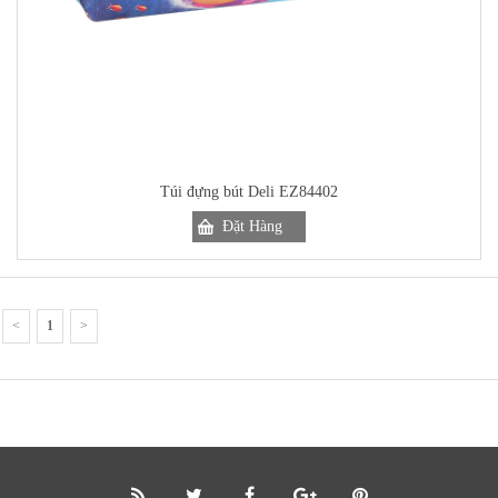
Túi đựng bút Deli EZ84402
Đặt Hàng
<
1
>