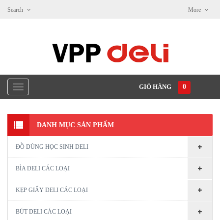
Search
More
GIỎ HÀNG
0
DANH MỤC SẢN PHẨM
ĐỒ DÙNG HỌC SINH DELI
BÌA DELI CÁC LOẠI
KẸP GIẤY DELI CÁC LOẠI
BÚT DELI CÁC LOẠI