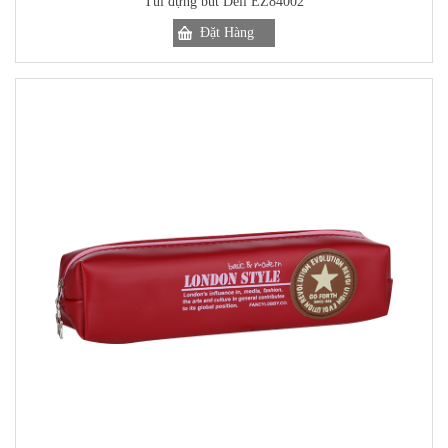
Túi đựng bút Deli EZ84002
Đặt Hàng