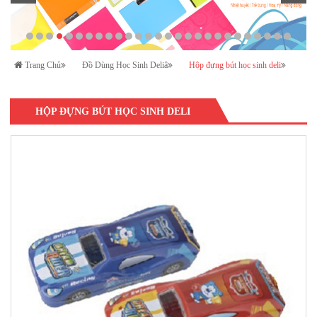
Trang Chủ
Đồ Dùng Học Sinh Deliâ
Hộp đựng bút học sinh deli
HỘP ĐỰNG BÚT HỌC SINH DELI