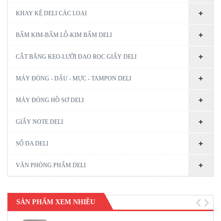
KHAY KỆ DELI CÁC LOẠI
BẤM KIM-BẤM LỖ-KIM BẤM DELI
CẮT BĂNG KEO-LƯỠI DAO RỌC GIẤY DELI
MÁY ĐÓNG - DẤU - MỰC - TAMPON DELI
MÁY ĐÓNG HỒ SƠ DELI
GIẤY NOTE DELI
SỔ DA DELI
VĂN PHÒNG PHẨM DELI
SẢN PHẨM XEM NHIỀU