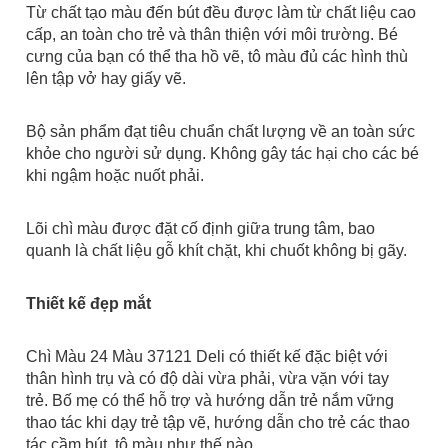
Từ chất tạo màu đến bút đều được làm từ chất liệu cao
cấp, an toàn cho trẻ và thân thiện với môi trường. Bé
cưng của bạn có thể tha hồ vẽ, tô màu đủ các hình thù
lên tập vở hay giấy vẽ.
Bộ sản phẩm đạt tiêu chuẩn chất lượng về an toàn sức
khỏe cho người sử dụng. Không gây tác hại cho các bé
khi ngậm hoặc nuốt phải.
Lõi chì màu được đặt cố định giữa trung tâm, bao
quanh là chất liệu gỗ khít chặt, khi chuốt không bị gãy.
Thiết kế đẹp mắt
Chì Màu 24 Màu 37121 Deli
có thiết kế đặc biệt với
thân hình trụ và có độ dài vừa phải, vừa vặn với tay
trẻ.
Bố mẹ có thể hỗ trợ và hướng dẫn trẻ nắm vững
thao tác khi dạy trẻ tập vẽ, hướng dẫn cho trẻ các thao
tác cầm bút, tô màu như thế nào...