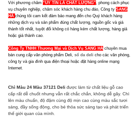
Với phương châm
“UY TÍN LÀ CHẤT LƯỢNG”
, phong cách phục
vụ chuyên nghiệp, chăm sóc khách hàng chu đáo, Công ty
SANG
HÀ
chúng tôi cam kết đảm bảo mang
đến cho Quý khách hàng
những dịch vụ và sản phẩm đúng chất lượng, nguồn gốc và giá
thành tốt nhất, tuyệt đối không có hàng kém chất lượng, hàng giả
hoặc giá thành cao.
Công Ty TNHH Thương Mại và Dịch Vụ SANG HÀ
chuyên mua
bán cung cấp văn phòng phẩm Deli,
sổ da deli
cho các văn phòng,
công ty và gia đình qua điện thoại hoặc đặt hàng online mạng
Internet.
Chì Màu 24 Màu 37121 Deli
được làm từ chất liệu gỗ cao
cấp
rất dễ chuốt nhưng vẫn rất chắc chắn, không dễ gãy. Chì
lên màu chuẩn, độ đậm cùng độ mịn cao cùng màu sắc tươi
sáng, đầy sống động, cho bé thỏa sức sáng tạo và phát triển
thế giới quan của mình.