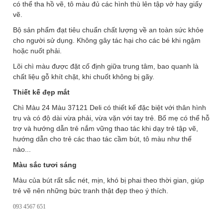
có thể tha hồ vẽ, tô màu đủ các hình thù lên tập vở hay giấy
vẽ.
Bộ sản phẩm đạt tiêu chuẩn chất lượng về an toàn sức khỏe
cho người sử dụng. Không gây tác hại cho các bé khi ngậm
hoặc nuốt phải.
Lõi chì màu được đặt cố định giữa trung tâm, bao quanh là
chất liệu gỗ khít chặt, khi chuốt không bị gãy.
Thiết kế đẹp mắt
Chì Màu 24 Màu 37121 Deli
có thiết kế đặc biệt với thân hình
trụ và có độ dài vừa phải, vừa vặn với tay trẻ.
Bố mẹ có thể hỗ
trợ và hướng dẫn trẻ nắm vững thao tác khi dạy trẻ tập vẽ,
hướng dẫn cho trẻ các thao tác cầm bút, tô màu như thế
nào...
Màu sắc tươi sáng
Màu của bút rất sắc nét, mịn, khó bị phai theo thời gian, giúp
trẻ vẽ nên những bức tranh thật đẹp theo ý thích.
093 4567 651