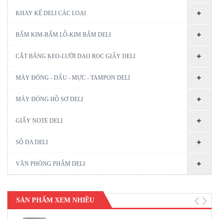
KHAY KỆ DELI CÁC LOẠI
BẤM KIM-BẤM LỖ-KIM BẤM DELI
CẮT BĂNG KEO-LƯỠI DAO RỌC GIẤY DELI
MÁY ĐÓNG - DẤU - MỰC - TAMPON DELI
MÁY ĐÓNG HỒ SƠ DELI
GIẤY NOTE DELI
SỔ DA DELI
VĂN PHÒNG PHẨM DELI
SẢN PHẨM XEM NHIỀU