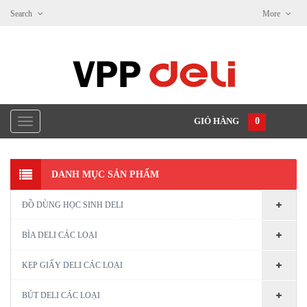
Search
More
GIỎ HÀNG
0
DANH MỤC SẢN PHẨM
ĐỒ DÙNG HỌC SINH DELI
BÌA DELI CÁC LOẠI
KẸP GIẤY DELI CÁC LOẠI
BÚT DELI CÁC LOẠI