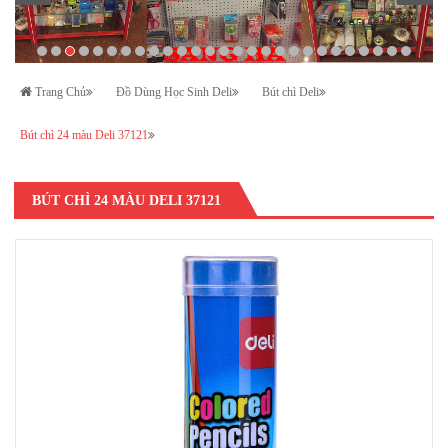
Trang Chủ
Đồ Dùng Học Sinh Deli
Bút chì Deli
Bút chì 24 màu Deli 37121
BÚT CHÌ 24 MÀU DELI 37121