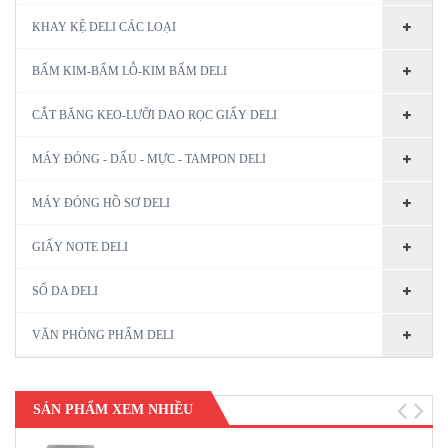
KHAY KỆ DELI CÁC LOẠI
BẤM KIM-BẤM LỖ-KIM BẤM DELI
CẮT BĂNG KEO-LƯỠI DAO RỌC GIẤY DELI
MÁY ĐÓNG - DẤU - MỰC - TAMPON DELI
MÁY ĐÓNG HỒ SƠ DELI
GIẤY NOTE DELI
SỔ DA DELI
VĂN PHÒNG PHẨM DELI
SẢN PHẨM XEM NHIỀU