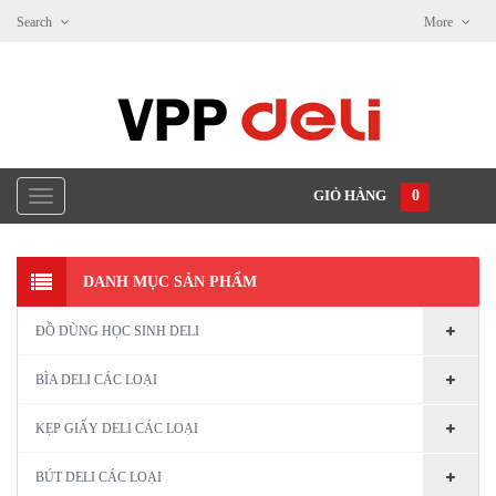
Search
More
GIỎ HÀNG
0
DANH MỤC SẢN PHẨM
ĐỒ DÙNG HỌC SINH DELI
BÌA DELI CÁC LOẠI
KẸP GIẤY DELI CÁC LOẠI
BÚT DELI CÁC LOẠI