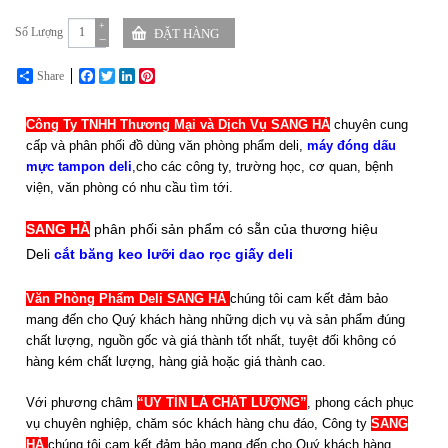
+
Số Lượng
−
Share
Facebook
Twitter
LinkedIn
Pinterest
Công Ty TNHH Thương Mại và Dịch Vụ SANG HÀ
chuyên cung
cấp và phân phối đồ dùng văn phòng phẩm deli,
máy đóng dấu
mực tampon deli
,cho các công ty, trường học, cơ quan, bệnh
viện, văn phòng có nhu cầu tìm tới.
SANG HÀ
phân phối sản phẩm có sẵn của thương hiệu
Deli
cắt băng keo lưỡi dao rọc giấy deli
Văn Phòng Phẩm Deli SANG HÀ
chúng tôi cam kết đảm bảo
mang đến cho Quý khách hàng những dịch vụ và sản phẩm đúng
chất lượng, nguồn gốc và giá thành tốt nhất, tuyệt đối không có
hàng kém chất lượng, hàng giả hoặc giá thành cao.
Với phương châm
“UY TÍN LÀ CHẤT LƯỢNG”
, phong cách phục
vụ chuyên nghiệp, chăm sóc khách hàng chu đáo, Công ty
SANG
HÀ
chúng tôi cam kết đảm bảo mang
đến cho Quý khách hàng