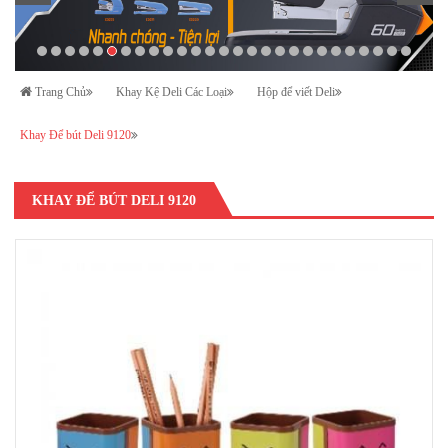
Trang Chủ
Khay Kệ Deli Các Loại
Hộp để viết Deli
Khay Để bút Deli 9120
KHAY ĐỂ BÚT DELI 9120