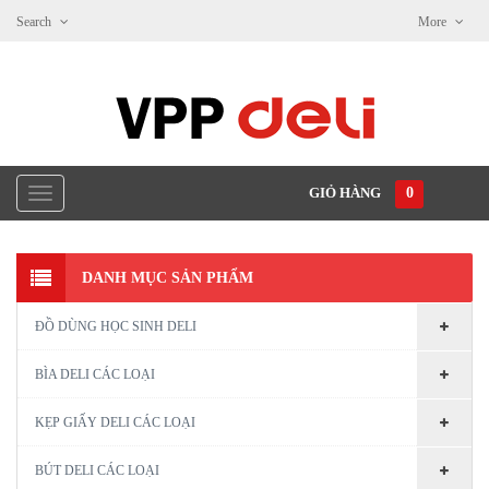
Search
More
GIỎ HÀNG
0
DANH MỤC SẢN PHẨM
ĐỒ DÙNG HỌC SINH DELI
BÌA DELI CÁC LOẠI
KẸP GIẤY DELI CÁC LOẠI
BÚT DELI CÁC LOẠI