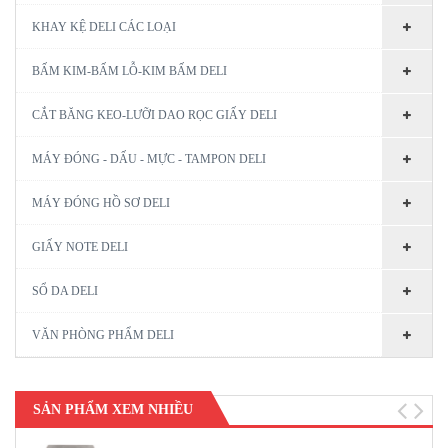
KHAY KỆ DELI CÁC LOẠI
BẤM KIM-BẤM LỖ-KIM BẤM DELI
CẮT BĂNG KEO-LƯỠI DAO RỌC GIẤY DELI
MÁY ĐÓNG - DẤU - MỰC - TAMPON DELI
MÁY ĐÓNG HỒ SƠ DELI
GIẤY NOTE DELI
SỔ DA DELI
VĂN PHÒNG PHẨM DELI
SẢN PHẨM XEM NHIỀU