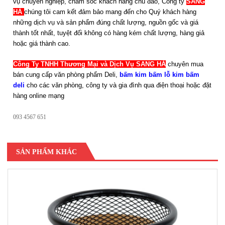
vụ chuyên nghiệp, chăm sóc khách hàng chu đáo, Công ty
SANG
HÀ
chúng tôi cam kết đảm bảo mang
đến cho Quý khách hàng
những dịch vụ và sản phẩm đúng chất lượng, nguồn gốc và giá
thành tốt nhất, tuyệt đối không có hàng kém chất lượng, hàng giả
hoặc giá thành cao.
Công Ty TNHH Thương Mại và Dịch Vụ SANG HÀ
chuyên mua
bán cung cấp văn phòng phẩm Deli,
bấm kim bấm lỗ kim bấm
deli
cho các văn phòng, công ty và gia đình qua điện thoại hoặc đặt
hàng online mạng
093 4567 651
SẢN PHẨM KHÁC