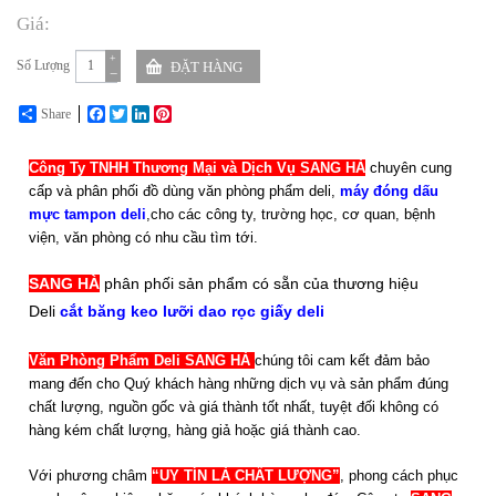
Giá:
+
Số Lượng
−
Share
Facebook
Twitter
LinkedIn
Pinterest
Công Ty TNHH Thương Mại và Dịch Vụ SANG HÀ
chuyên cung
cấp và phân phối đồ dùng văn phòng phẩm deli,
máy đóng dấu
mực tampon deli
,cho các công ty, trường học, cơ quan, bệnh
viện, văn phòng có nhu cầu tìm tới.
SANG HÀ
phân phối sản phẩm có sẵn của thương hiệu
Deli
cắt băng keo lưỡi dao rọc giấy deli
Văn Phòng Phẩm Deli SANG HÀ
chúng tôi cam kết đảm bảo
mang đến cho Quý khách hàng những dịch vụ và sản phẩm đúng
chất lượng, nguồn gốc và giá thành tốt nhất, tuyệt đối không có
hàng kém chất lượng, hàng giả hoặc giá thành cao.
Với phương châm
“UY TÍN LÀ CHẤT LƯỢNG”
, phong cách phục